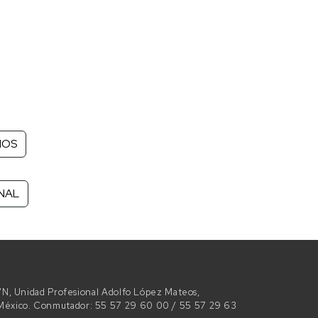
NOS
ONAL
 S/N, Unidad Profesional Adolfo López Mateos,
e México. Conmutador: 55 57 29 60 00 / 55 57 29 63