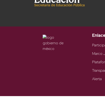
Enlac
Particip
Marco J
Platafo
Transpa
Alerta