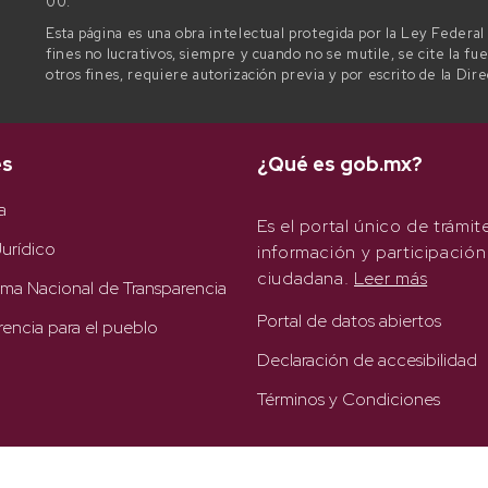
00.
Esta página es una obra intelectual protegida por la Ley Federa
fines no lucrativos, siempre y cuando no se mutile, se cite la fu
otros fines, requiere autorización previa y por escrito de la Dir
es
¿Qué es gob.mx?
a
Es el portal único de trámit
urídico
información y participación
ciudadana.
Leer más
rma Nacional de Transparencia
Portal de datos abiertos
rencia para el pueblo
Declaración de accesibilidad
Términos y Condiciones