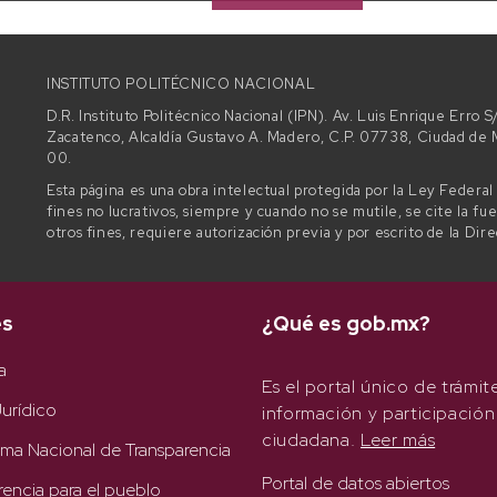
INSTITUTO POLITÉCNICO NACIONAL
D.R. Instituto Politécnico Nacional (IPN). Av. Luis Enrique Erro
Zacatenco, Alcaldía Gustavo A. Madero, C.P. 07738, Ciudad d
00.
Esta página es una obra intelectual protegida por la Ley Federa
fines no lucrativos, siempre y cuando no se mutile, se cite la fu
otros fines, requiere autorización previa y por escrito de la Dir
es
¿Qué es gob.mx?
a
Es el portal único de trámit
urídico
información y participación
ciudadana.
Leer más
rma Nacional de Transparencia
Portal de datos abiertos
rencia para el pueblo