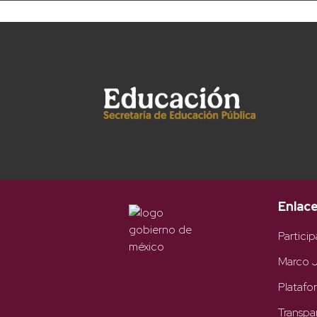
Enlac
Particip
Marco J
Platafo
Transpa