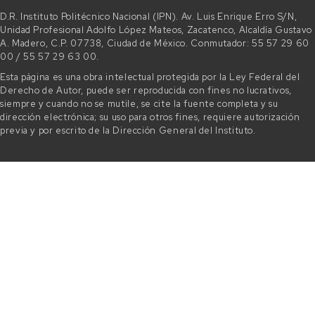
D.R. Instituto Politécnico Nacional (IPN). Av. Luis Enrique Erro S/N,
Unidad Profesional Adolfo López Mateos, Zacatenco, Alcaldía Gustavo
A. Madero, C.P. 07738, Ciudad de México. Conmutador: 55 57 29 60
00 / 55 57 29 63 00.
Esta página es una obra intelectual protegida por la Ley Federal del
Derecho de Autor, puede ser reproducida con fines no lucrativos,
siempre y cuando no se mutile, se cite la fuente completa y su
dirección electrónica; su uso para otros fines, requiere autorización
previa y por escrito de la Dirección General del Instituto.